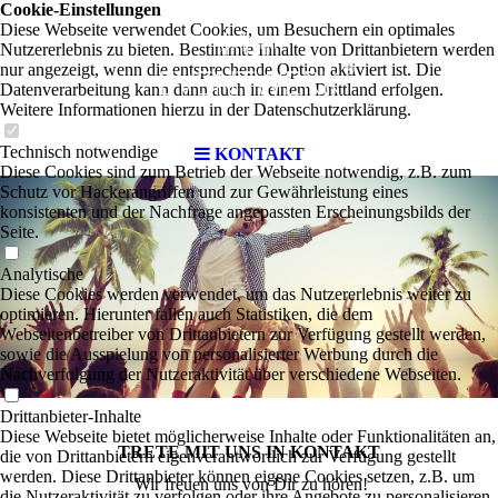
Cookie-Einstellungen
Diese Webseite verwendet Cookies, um Besuchern ein optimales
Nutzererlebnis zu bieten. Bestimmte Inhalte von Drittanbietern werden
nur angezeigt, wenn die entsprechende Option aktiviert ist. Die
Datenverarbeitung kann dann auch in einem Drittland erfolgen.
Weitere Informationen hierzu in der Datenschutzerklärung.
Technisch notwendige
KONTAKT
Diese Cookies sind zum Betrieb der Webseite notwendig, z.B. zum
Schutz vor Hackerangriffen und zur Gewährleistung eines
konsistenten und der Nachfrage angepassten Erscheinungsbilds der
Seite.
Analytische
Diese Cookies werden verwendet, um das Nutzererlebnis weiter zu
optimieren. Hierunter fallen auch Statistiken, die dem
Webseitenbetreiber von Drittanbietern zur Verfügung gestellt werden,
sowie die Ausspielung von personalisierter Werbung durch die
Nachverfolgung der Nutzeraktivität über verschiedene Webseiten.
Drittanbieter-Inhalte
Diese Webseite bietet möglicherweise Inhalte oder Funktionalitäten an,
TRETE
MIT UNS IN
KONTAKT
die von Drittanbietern eigenverantwortlich zur Verfügung gestellt
werden. Diese Drittanbieter können eigene Cookies setzen, z.B. um
Wir freuen uns von Dir zu hören!
die Nutzeraktivität zu verfolgen oder ihre Angebote zu personalisieren