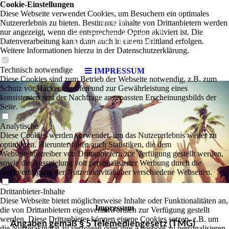
Cookie-Einstellungen
Diese Webseite verwendet Cookies, um Besuchern ein optimales
Nutzererlebnis zu bieten. Bestimmte Inhalte von Drittanbietern werden
nur angezeigt, wenn die entsprechende Option aktiviert ist. Die
Datenverarbeitung kann dann auch in einem Drittland erfolgen.
Weitere Informationen hierzu in der Datenschutzerklärung.
Technisch notwendige
IMPRESSUM
Diese Cookies sind zum Betrieb der Webseite notwendig, z.B. zum
Schutz vor Hackerangriffen und zur Gewährleistung eines
konsistenten und der Nachfrage angepassten Erscheinungsbilds der
Seite.
Analytische
Diese Cookies werden verwendet, um das Nutzererlebnis weiter zu
optimieren. Hierunter fallen auch Statistiken, die dem
Webseitenbetreiber von Drittanbietern zur Verfügung gestellt werden,
sowie die Ausspielung von personalisierter Werbung durch die
Nachverfolgung der Nutzeraktivität über verschiedene Webseiten.
Drittanbieter-Inhalte
Diese Webseite bietet möglicherweise Inhalte oder Funktionalitäten an,
Impressum
die von Drittanbietern eigenverantwortlich zur Verfügung gestellt
werden. Diese Drittanbieter können eigene Cookies setzen, z.B. um
Angaben gemäß § 5 Telemediengesetz (TMG)
die Nutzeraktivität zu verfolgen oder ihre Angebote zu personalisieren